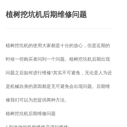
于
我
植树挖坑机后期维修问题
们
产
品
植树挖坑机的使用大家都是十分的放心，但是近期的
展
示
时候一些购买者问到一个问题。植树挖坑机后期出现
新
问题之后如何进行维修?其实不可避免，无论是人为还
闻
动
态
是机械自身的原因都是无可避免会出现问题。后期维
修我们可以为您提供两种方法。
联
系
植树挖坑机后期维修问题
我
们