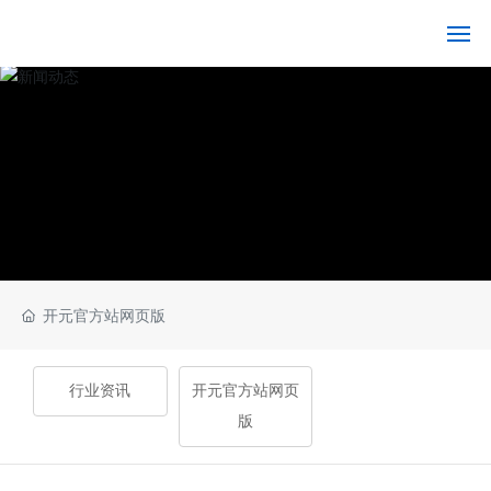
开元官方站网页版
开
元
官
方
站
网
页
版-
开
元
开元官方站网页版
kai
yu
an
行业资讯
开元官方站网页
(中
版
国)
关