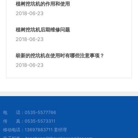
植树挖坑机的作用和使用
2018-06-23
植树挖坑机后期维修问题
2018-06-23
崭新的挖坑机在使用时有哪些注意事项？
2018-06-23
电 话：
0535-5577766
传 真：0535-5573311
移动电话：
13697883711
姜经理