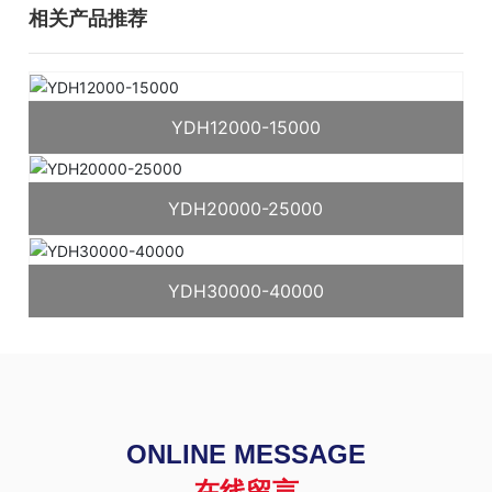
相关产品推荐
YDH12000-15000
YDH20000-25000
YDH30000-40000
ONLINE MESSAGE
在线留言