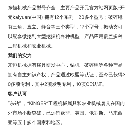
东恒机械产品型号齐全，主要产品开元官方站网页版-开
元kaiyuan(中国) 拥有12个系列，20多个型号；破碎锤
有三角、直立、静音等三个类型，17个型号，振动夯可
以配套微挖到大型挖掘机各种机型，产品应用覆盖多种
工程机械和农业机械。
我们的实力
东恒机械拥有属具研发中心，钻机，破碎锤等各种产品
拥有自主知识产权，产品通过欧盟等认证，至今已获得3
0多项专利，其中2项发明专利，10项CE认证。
客户认可
“东钻” ，“KINGER”工程机械属具和农业机械属具在国内
外市场不断突破，已远销欧盟、英国、俄罗斯、马来西
亚等五十多个国家和地区。