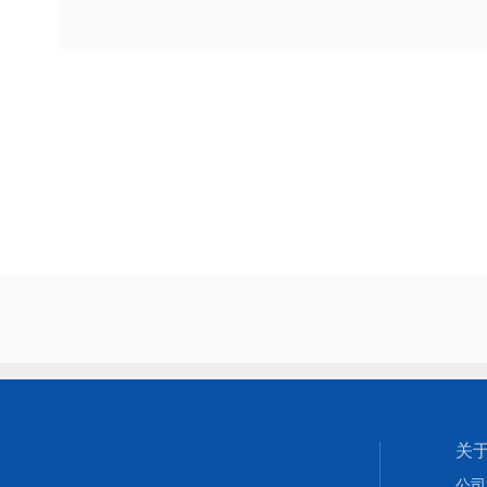
关
们
公司