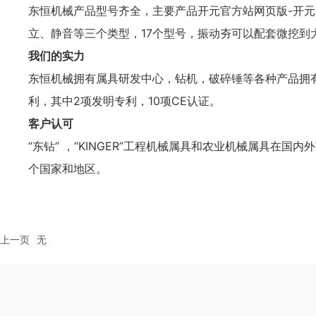
东恒机械产品型号齐全，主要产品开元官方站网页版-开元kai
立、静音等三个类型，17个型号，振动夯可以配套微挖
我们的实力
东恒机械拥有属具研发中心，钻机，破碎锤等各种产品拥
利，其中2项发明专利，10项CE认证。
客户认可
“东钻” ，“KINGER”工程机械属具和农业机械属具在
个国家和地区。
上一页
无