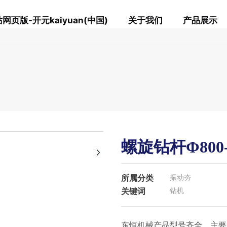
页版-开元kaiyuan(中国)
关于我们
产品展示
+
螺旋钻杆Φ800-
所属分类
振动夯
关键词
钻机
东恒机械产品型号齐全，主要产品