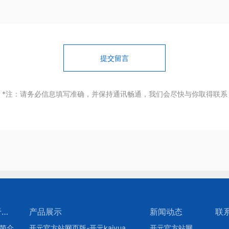
提交留言
*注：请务必信息填写准确，并保持通讯畅通，我们会尽快与你取得联系
于我
产品展示
新闻动态
联
们
简介
开元官方站网页版-开元kaiyuan
开元官方站网页