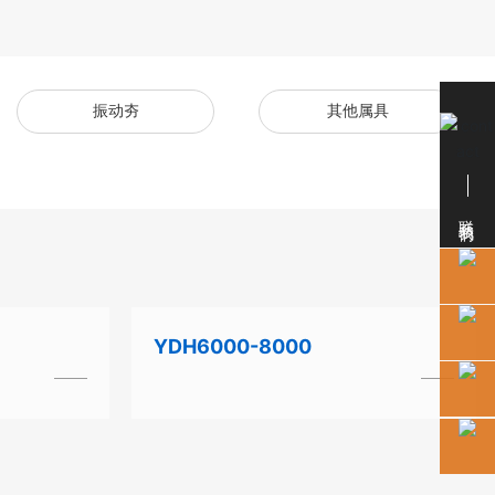
振动夯
其他属具
联系我们
YDH6000-8000