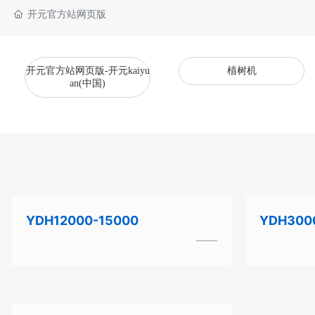
开元官方站网页版
开元官方站网页版-开元kaiyu
植树机
an(中国)
YDH12000-15000
YDH300