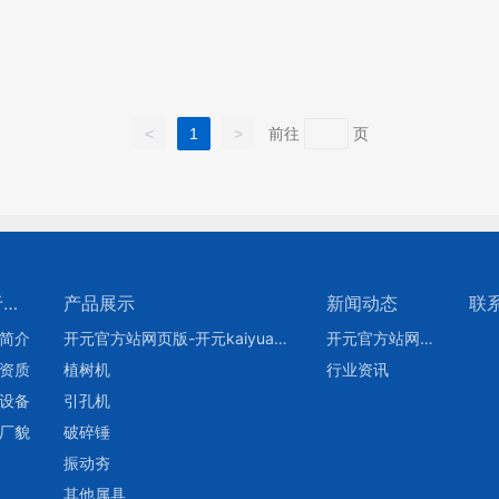
前往
页
<
1
>
于我
产品展示
新闻动态
联
们
简介
开元官方站网页版-开元kaiyuan
开元官方站网页
资质
(中国)
植树机
版
行业资讯
设备
引孔机
厂貌
破碎锤
振动夯
其他属具