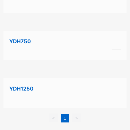
YDH750
YDH1250
<
1
>