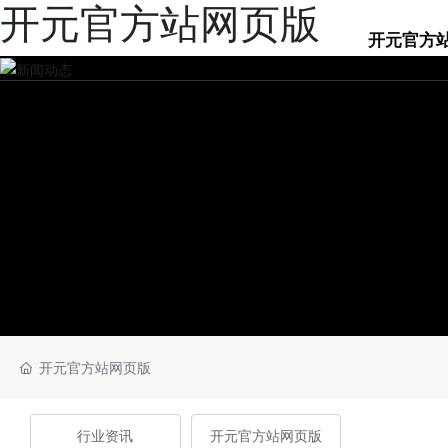
开元官方站网页版
开元官方站网
开元官方站网页版
行业资讯
开元官方站网页版