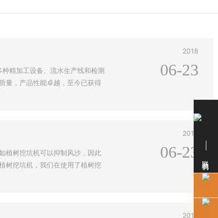
2018
06-23
拥有多种精加工设备、流水生产线和检测
品质量，产品性能卓越，至今已获得
2018
06-23
如植树挖坑机可以抑制风沙，因此
联系我们
植树挖坑机，我们在使用了植树挖
2018