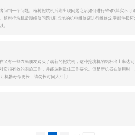
者问到一个问题。植树挖坑机后期出现问题之后如何进行维修?其实不可
植树挖坑机后期维修问题1.到当地的机电维修店进行维修;2.零部件损坏
以。
在又有一些农民朋友购买了崭新的挖坑机，这种挖坑机的钻杆出土率达到
对它很有效的实施工作，并能达到最佳工作要求。但是新机器在使用时一
想让机器寿命更长，请勿长时间大油门